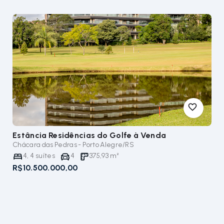
Estância Residências do Golfe
à Venda
Chácara das Pedras - Porto Alegre/RS
4
,
4
suítes
4
375,93
m²
R$10.500.000,00