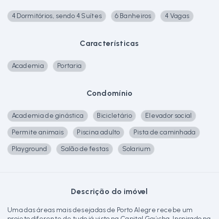
4 Dormitórios, sendo 4 Suítes
6 Banheiros
4 Vagas
Características
Academia
Portaria
Condomínio
Academia de ginástica
Bicicletário
Elevador social
Permite animais
Piscina adulto
Pista de caminhada
Playground
Salão de festas
Solarium
Descrição do imóvel
Uma das áreas mais desejadas de Porto Alegre recebe um
projeto diferente de tudo já visto na Capital Gaúcha. Inspirado na