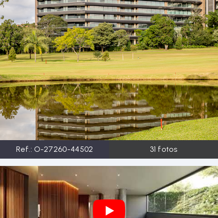
Ref.:
O-27260-44502
31
fotos