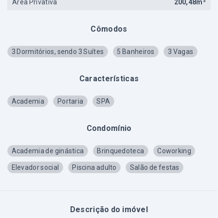
Área Privativa
200,48m²
Cômodos
3 Dormitórios, sendo 3 Suítes
5 Banheiros
3 Vagas
Características
Academia
Portaria
SPA
Condomínio
Academia de ginástica
Brinquedoteca
Coworking
Elevador social
Piscina adulto
Salão de festas
Descrição do imóvel