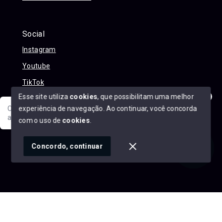
Social
Instagram
Youtube
TikTok
Esse site utiliza
cookies
, que possibilitam uma melhor
experiência de navegação.
Ao continuar, você concorda
Olá! Sua jornada ao novo imóvel começa aqui. Como posso
ajudar?
com o uso de
cookies
.
© Copyright 2026 - Alexandre Abreu Imóveis - Todos os
direitos reservados
1
Concordo, continuar
SITE PARA IMOBILIARIA
Início
Histórico
Favoritos