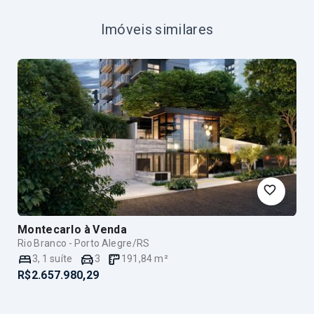
Imóveis similares
Montecarlo
à Venda
Rio Branco - Porto Alegre/RS
3
,
1
suíte
3
191,84
m²
R$2.657.980,29