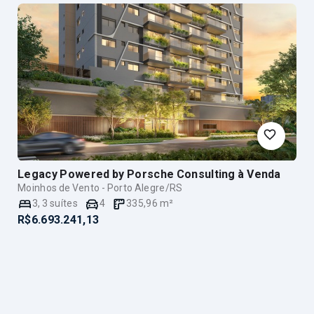
Legacy Powered by Porsche Consulting
à Venda
Moinhos de Vento - Porto Alegre/RS
3
,
3
suítes
4
335,96
m²
R$6.693.241,13