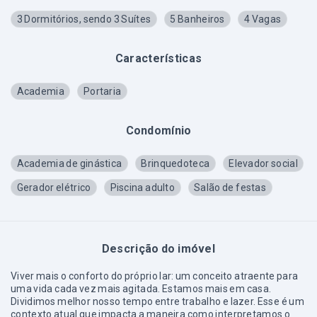
3 Dormitórios, sendo 3 Suítes
5 Banheiros
4 Vagas
Características
Academia
Portaria
Condomínio
Academia de ginástica
Brinquedoteca
Elevador social
Gerador elétrico
Piscina adulto
Salão de festas
Descrição do imóvel
Viver mais o conforto do próprio lar: um conceito atraente para
uma vida cada vez mais agitada. Estamos mais em casa.
Dividimos melhor nosso tempo entre trabalho e lazer. Esse é um
contexto atual que impacta a maneira como interpretamos o