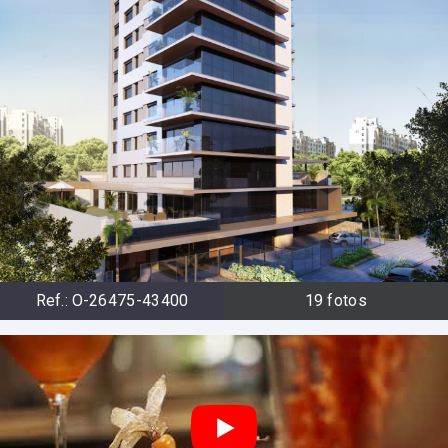
Ref.:
O-26475-43400
19
fotos