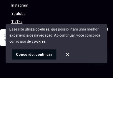
Instagram
Youtube
TikTok
Esse site utiliza
cookies
, que possibilitam uma melhor
experiência de navegação.
Ao continuar, você concorda
Olá! Sua jornada ao novo imóvel começa aqui. Como posso
ajudar?
com o uso de
cookies
.
© Copyright 2026 - Alexandre Abreu Imóveis - Todos os
direitos reservados
1
Concordo, continuar
SITE PARA IMOBILIARIA
Início
Histórico
Favoritos
googleb1f9665be1e9e767.html
https://alexandreabreuimoveis.com.br/sitemap.xml