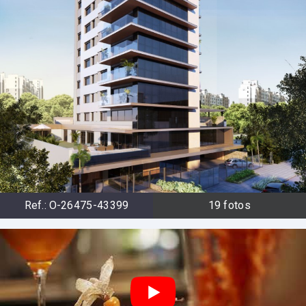
Ref.:
O-26475-43399
19
fotos