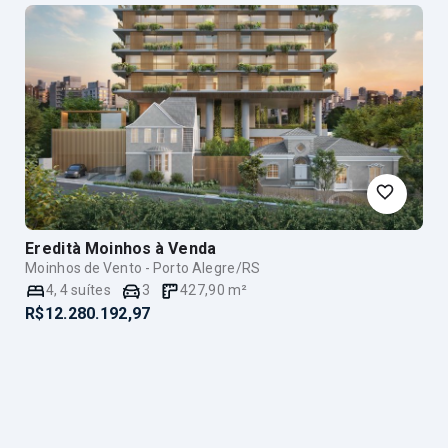
Eredità Moinhos
à Venda
Moinhos de Vento - Porto Alegre/RS
4
,
4
suítes
3
427,90
m²
R$12.280.192,97