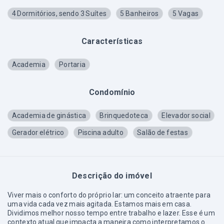
4 Dormitórios, sendo 3 Suítes
5 Banheiros
5 Vagas
Características
Academia
Portaria
Condomínio
Academia de ginástica
Brinquedoteca
Elevador social
Gerador elétrico
Piscina adulto
Salão de festas
Descrição do imóvel
Viver mais o conforto do próprio lar: um conceito atraente para
uma vida cada vez mais agitada. Estamos mais em casa.
Dividimos melhor nosso tempo entre trabalho e lazer. Esse é um
contexto atual que impacta a maneira como interpretamos o