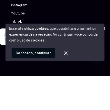
Instagram
Youtube
TikTok
Esse site utiliza
cookies
, que possibilitam uma melhor
experiência de navegação.
Ao continuar, você concorda
Olá! Sua jornada ao novo imóvel começa aqui. Como posso
ajudar?
com o uso de
cookies
.
© Copyright 2026 - Alexandre Abreu Imóveis - Todos os
direitos reservados
1
Concordo, continuar
SITE PARA IMOBILIARIA
Início
Histórico
Favoritos
googleb1f9665be1e9e767.html
https://alexandreabreuimoveis.com.br/sitemap.xml