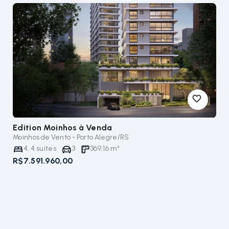
Edition Moinhos
à Venda
Moinhos de Vento - Porto Alegre/RS
4
,
4
suítes
3
369,16
m²
R$7.591.960,00