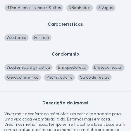
4 Dormitórios, sendo 4 Suítes
6 Banheiros
5 Vagas
Características
Academia
Portaria
Condomínio
Academia de ginástica
Brinquedoteca
Elevador social
Gerador elétrico
Piscina adulto
Salão de festas
Descrição do imóvel
Viver mais o conforto do próprio lar: um conceito atraente para
uma vida cada vez mais agitada. Estamos mais em casa.
Dividimos melhor nosso tempo entre trabalho e lazer. Esse é um
contexto atual que impacta a maneira como interpretamos o