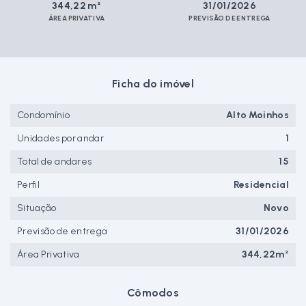
344,22 m²
31/01/2026
ÁREA PRIVATIVA
PREVISÃO DE ENTREGA
Ficha do imóvel
Condomínio
Alto Moinhos
Unidades por andar
1
Total de andares
15
Perfil
Residencial
Situação
Novo
Previsão de entrega
31/01/2026
Área Privativa
344,22m²
Cômodos