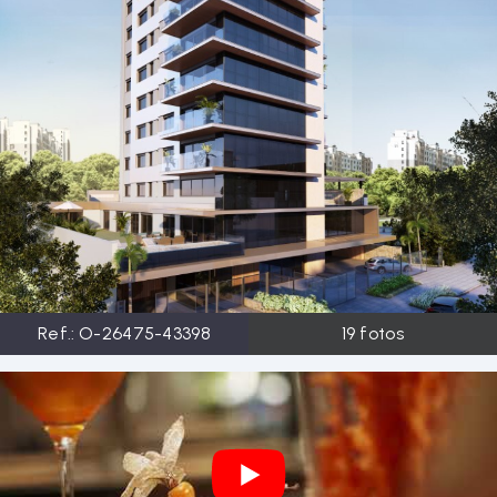
Ref.:
O-26475-43398
19
fotos