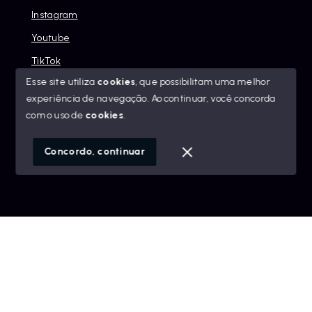
Instagram
Youtube
TikTok
Esse site utiliza
cookies
, que possibilitam uma melhor
experiência de navegação.
Ao continuar, você concorda
com o uso de
cookies
.
© Copyright 2026 - Alexandre Abreu Imóveis - Todos os
direitos reservados
Concordo, continuar
SITE PARA IMOBILIARIA
Início
Histórico
Favoritos
googleb1f9665be1e9e767.html
https://alexandreabreuimoveis.com.br/sitemap.xml