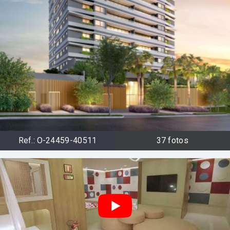
Ref.:
O-24459-40511
37
fotos