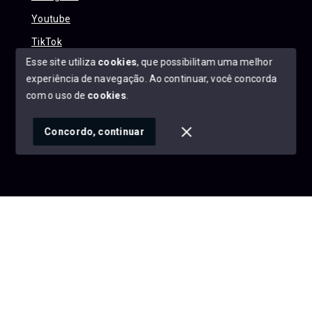
Youtube
TikTok
Esse site utiliza
cookies
, que possibilitam uma melhor
experiência de navegação.
Ao continuar, você concorda
com o uso de
cookies
.
© Copyright 2026 - Alexandre Abreu Imóveis - Todos os
direitos reservados
Concordo, continuar
SITE PARA IMOBILIARIA
Início
Histórico
Favoritos
googleb1f9665be1e9e767.html
https://alexandreabreuimoveis.com.br/sitemap.xml