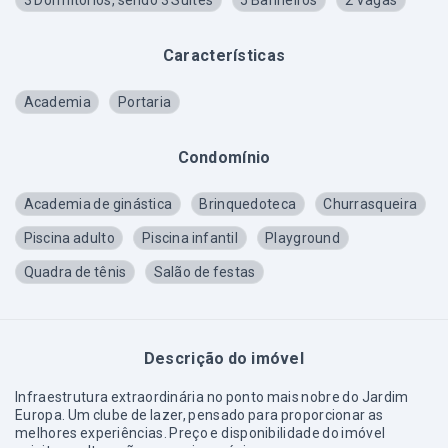
3 Dormitórios, sendo 3 Suítes
5 Banheiros
2 Vagas
Características
Academia
Portaria
Condomínio
Academia de ginástica
Brinquedoteca
Churrasqueira
Piscina adulto
Piscina infantil
Playground
Quadra de tênis
Salão de festas
Descrição do imóvel
Infraestrutura extraordinária no ponto mais nobre do Jardim
Europa. Um clube de lazer, pensado para proporcionar as
melhores experiências. Preço e disponibilidade do imóvel