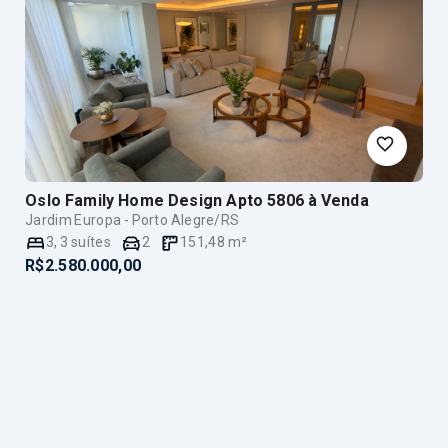
Oslo Family Home Design Apto 5806
à Venda
Jardim Europa - Porto Alegre/RS
3
,
3
suítes
2
151,48
m²
R$2.580.000,00