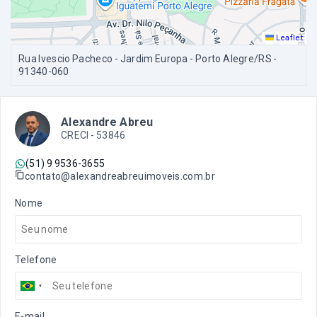
Leaflet
Rua Ivescio Pacheco - Jardim Europa - Porto Alegre/RS
-
91340-060
Alexandre Abreu
CRECI -
53846
(51) 9 9536-3655
contato@alexandreabreuimoveis.com.br
Nome
Telefone
E-mail