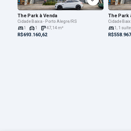
The Park
à Venda
The Park
Cidade Baixa - Porto Alegre/RS
Cidade Baix
1
1
47,14
m²
1
,
1
suít
R$693.160,62
R$558.967