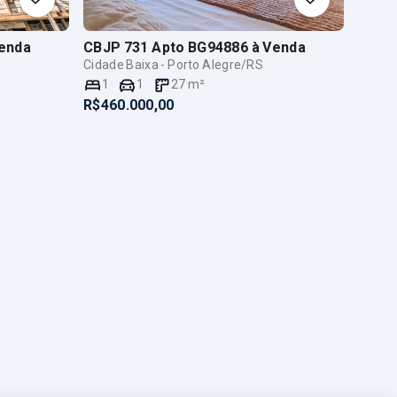
enda
CBJP 731 Apto BG94886
à Venda
Cidade Baixa - Porto Alegre/RS
1
1
27
m²
R$460.000,00