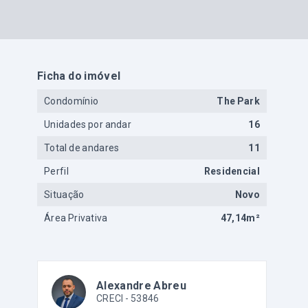
Ficha do imóvel
Condomínio
The Park
Unidades por andar
16
Total de andares
11
Perfil
Residencial
Situação
Novo
Área Privativa
47,14m²
Alexandre Abreu
CRECI -
53846