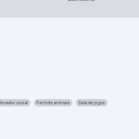
levador social
Permite animais
Sala de jogos