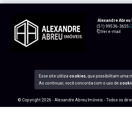
Alexandre Abreu 
(51) 99536-3655
Ver e-mail
Esse site utiliza
cookies
, que possibilitam uma 
Ao continuar, você concorda com o uso de
cooki
© Copyright 2026 - Alexandre Abreu Imóveis - Todos os dir
googleb1f9665be1e9e767.html
https://alexandreabreuimove