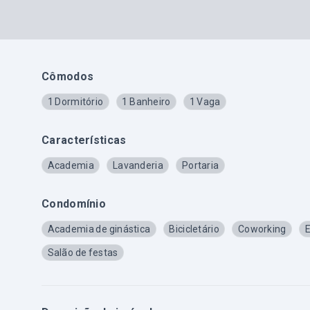
Cômodos
1 Dormitório
1 Banheiro
1 Vaga
Características
Academia
Lavanderia
Portaria
Condomínio
Academia de ginástica
Bicicletário
Coworking
E
Salão de festas