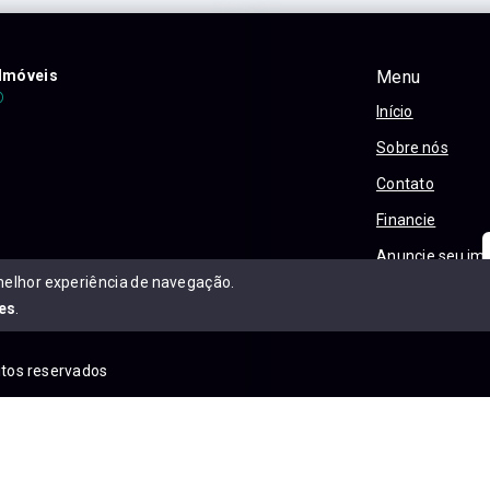
Imóveis
Menu
Início
Sobre nós
Contato
Financie
Anuncie seu im
melhor experiência de navegação.
Política e Priva
es
.
eitos reservados
is.com.br/sitemap.xml