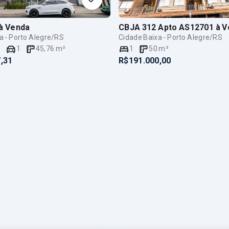
à Venda
CBJA 312 Apto AS12701
à V
a - Porto Alegre/RS
Cidade Baixa - Porto Alegre/RS
e
1
45,76
m²
1
50
m²
,31
R$191.000,00