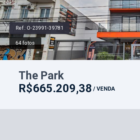
Ref.:
O-23991-39781
64
fotos
The Park
R$665.209,38
/
VENDA