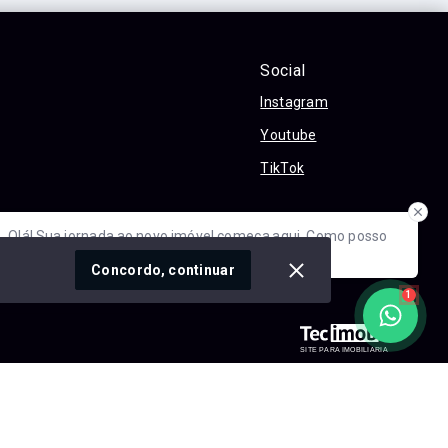
Social
Instagram
Youtube
TikTok
óvel conosco
Olá! Sua jornada ao novo imóvel começa aqui. Como posso
ajudar?
cidade
Concordo, continuar
1
SITE PARA IMOBILIARIA