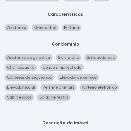
Características
Academia
Gás central
Portaria
Condomínio
Academia de ginástica
Bicicletário
Brinquedoteca
Churrasqueira
Condomínio fechado
Câmeras de segurança
Elevador de serviço
Elevador social
Permite animais
Porteiro eletrônico
Sala de jogos
Salão de festas
Descrição do imóvel