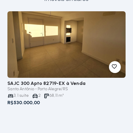
SAJC 300 Apto 82719-EX
à Venda
Santo Antônio - Porto Alegre/RS
3
,
1
suíte
2
68,11
m²
R$530.000,00