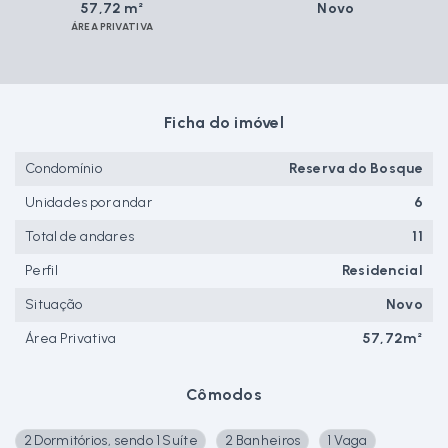
57,72 m²
Novo
ÁREA PRIVATIVA
Ficha do imóvel
Condomínio
Reserva do Bosque
Unidades por andar
6
Total de andares
11
Perfil
Residencial
Situação
Novo
Área Privativa
57,72m²
Cômodos
2 Dormitórios, sendo 1 Suíte
2 Banheiros
1 Vaga