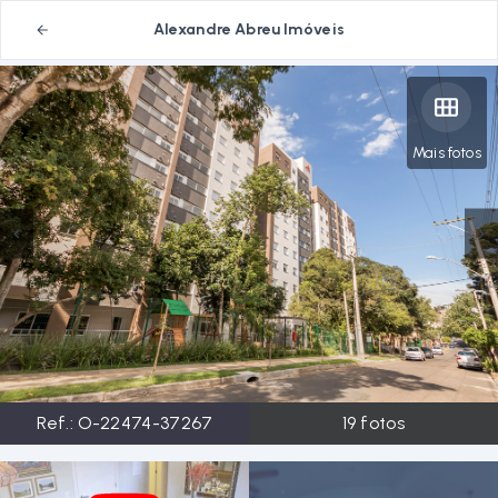
Alexandre Abreu Imóveis
Mais fotos
Ref.:
O-22474-37267
19
fotos