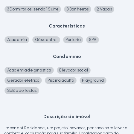
3 Dormitórios, sendo 1 Suíte
3 Banheiros
2 Vagas
Características
Academia
Gás central
Portaria
SPA
Condomínio
Academia de ginástica
Elevador social
Gerador elétrico
Piscina adulto
Playground
Salão de festas
Descrição do imóvel
Imponent Residence, um projeto inovador, pensado para levar o
conforto e localização para sua família. Localizado no alto do