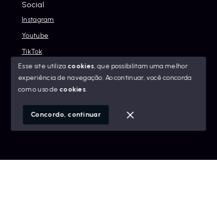
Social
Instagram
Youtube
TikTok
Esse site utiliza
cookies
, que possibilitam uma melhor
experiência de navegação.
Ao continuar, você concorda
com o uso de
cookies
.
© Copyright 2026 - Alexandre Abreu Imóveis - Todos os
direitos reservados
Concordo, continuar
SITE PARA IMOBILIARIA
Início
Histórico
Favoritos
googleb1f9665be1e9e767.html
https://alexandreabreuimoveis.com.br/sitemap.xml