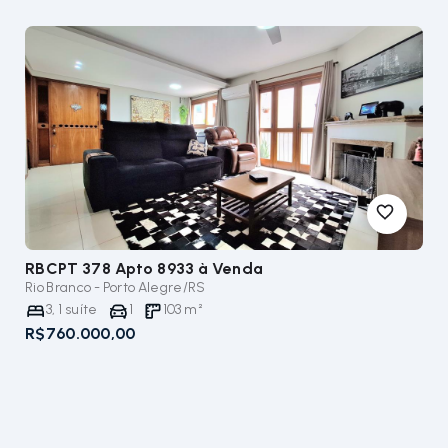
RBCPT 378 Apto 8933
à Venda
Rio Branco - Porto Alegre/RS
3
,
1
suíte
1
103
m²
R$760.000,00