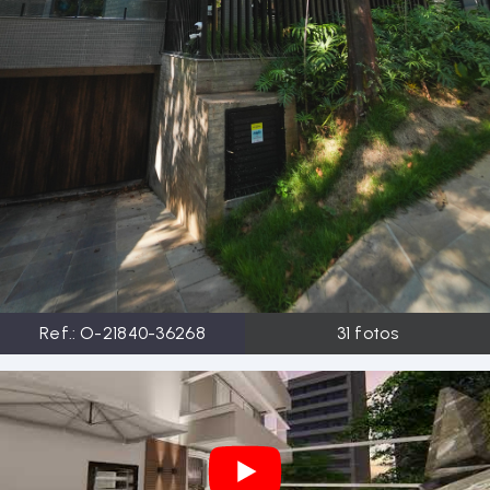
Ref.:
O-21840-36268
31
fotos