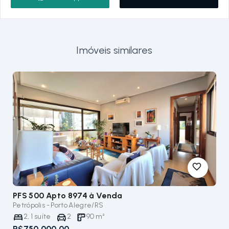
Imóveis similares
PFS 500 Apto 8974
à Venda
Petrópolis - Porto Alegre/RS
2
,
1
suíte
2
90
m²
R$750.000,00