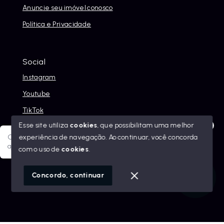
Anuncie seu imóvel conosco
Política e Privacidade
Social
Instagram
Youtube
TikTok
Esse site utiliza
cookies
, que possibilitam uma melhor
experiência de navegação.
Ao continuar, você concorda
Olá! Sua jornada ao novo imóvel começa aqui. Como posso
ajudar?
com o uso de
cookies
.
© Copyright 2026 - Alexandre Abreu Imóveis - Todos os
direitos reservados
1
Concordo, continuar
SITE PARA IMOBILIARIA