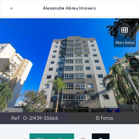
Alexandre Abreu Imóveis
Mais fotos
Ref.:
O-21439-35666
51
fotos