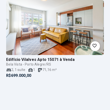
Edifício Vilalves Apto 15071
à Venda
Bela Vista - Porto Alegre/RS
2
,
1
suíte
1
71,16
m²
R$699.000,00