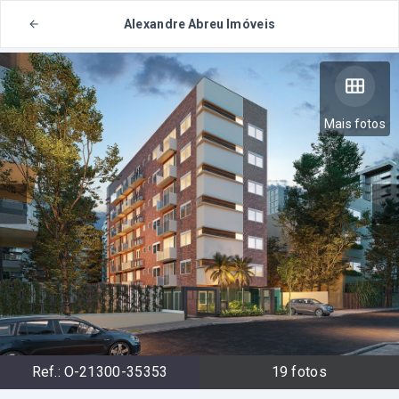
Alexandre Abreu Imóveis
Mais fotos
Ref.:
O-21300-35353
19
fotos