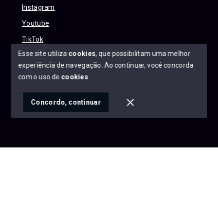
Instagram
Youtube
TikTok
Esse site utiliza
cookies
, que possibilitam uma melhor
experiência de navegação.
Ao continuar, você concorda
com o uso de
cookies
.
© Copyright 2026 - Alexandre Abreu Imóveis - Todos os
direitos reservados
Concordo, continuar
SITE PARA IMOBILIARIA
Início
Histórico
Favoritos
googleb1f9665be1e9e767.html
https://alexandreabreuimoveis.com.br/sitemap.xml