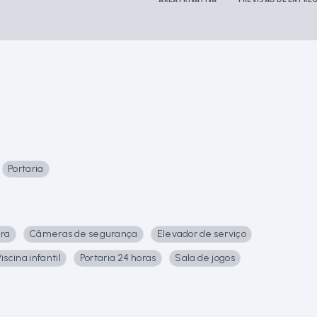
Portaria
ra
Câmeras de segurança
Elevador de serviço
iscina infantil
Portaria 24 horas
Sala de jogos