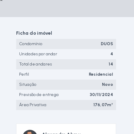
Ficha do imóvel
Condomínio
DUOS
Unidades por andar
4
Total de andares
14
Perfil
Residencial
Situação
Novo
Previsão de entrega
30/11/2024
Área Privativa
176,07m²