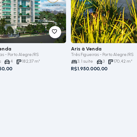
enda
Aris
à Venda
as - Porto Alegre/RS
Três Figueiras - Porto Alegre/RS
s
4
182,37
m²
3
,
1
suíte
3
170,42
m²
50,00
R$1.950.000,00