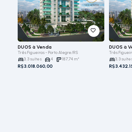
DUOS
à Venda
DUOS
à V
Três Figueiras - Porto Alegre/RS
Três Figueir
3
,
3
suítes
4
187,74
m²
3
,
3
suíte
R$3.018.060,00
R$3.432.1