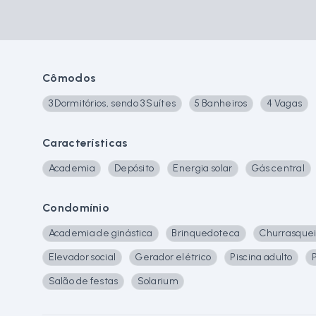
Cômodos
3 Dormitórios, sendo 3 Suítes
5 Banheiros
4 Vagas
Características
Academia
Depósito
Energia solar
Gás central
Condomínio
Academia de ginástica
Brinquedoteca
Churrasquei
Elevador social
Gerador elétrico
Piscina adulto
P
Salão de festas
Solarium