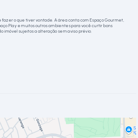
 fazer o que tiver vontade. A área conta com Espaço Gourmet,
Espaço Play e muitos outros ambientes para você curtir bons
imóvel sujeitos a alteração sem aviso prévio.