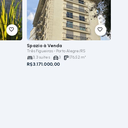
Spazio
à Venda
Três Figueiras - Porto Alegre/RS
3
,
3
suítes
3
176,52
m²
R$3.171.000,00