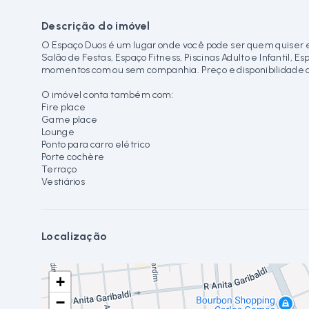
Descrição do imóvel
O Espaço Duos é um lugar onde você pode ser quem quiser e
Salão de Festas, Espaço Fitness, Piscinas Adulto e Infantil, 
momentos com ou sem companhia. Preço e disponibilidade do 
O imóvel conta também com:
Fire place
Game place
Lounge
Ponto para carro elétrico
Porte cochère
Terraço
Vestiários
Localização
+
−