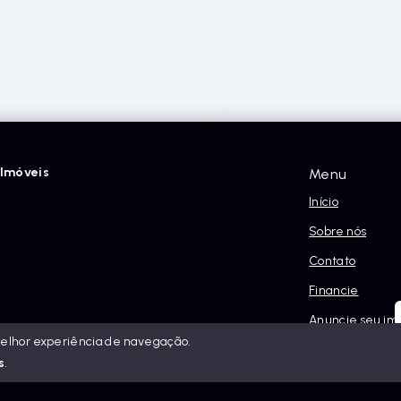
Imóveis
Menu
Início
Sobre nós
Contato
Financie
Anuncie seu im
melhor experiência de navegação.
Política e Priva
s
.