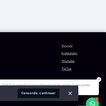
Social
Instagram
Youtube
TikTok
óvel conosco
Olá! Sua jornada ao novo imóvel começa aqui. Como posso
ajudar?
cidade
Concordo, continuar
1