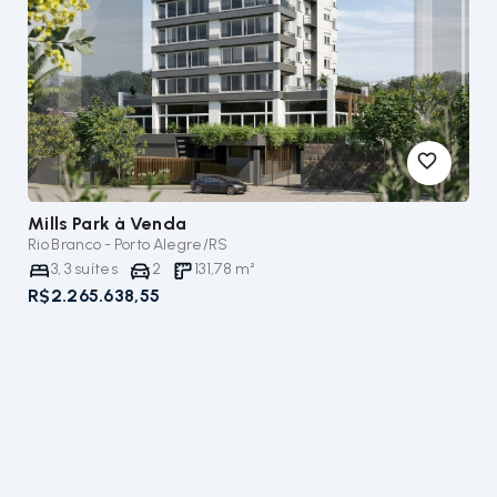
Mills Park
à Venda
Rio Branco - Porto Alegre/RS
3
,
3
suítes
2
131,78
m²
R$2.265.638,55