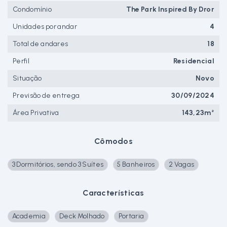
Condomínio
The Park Inspired By Dror
Unidades por andar
4
Total de andares
18
Perfil
Residencial
Situação
Novo
Previsão de entrega
30/09/2024
Área Privativa
143,23m²
Cômodos
3 Dormitórios, sendo 3 Suítes
5 Banheiros
2 Vagas
Características
Academia
Deck Molhado
Portaria