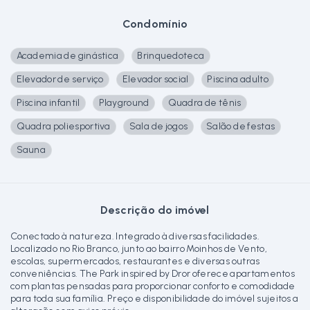
Condomínio
Academia de ginástica
Brinquedoteca
Elevador de serviço
Elevador social
Piscina adulto
Piscina infantil
Playground
Quadra de tênis
Quadra poliesportiva
Sala de jogos
Salão de festas
Sauna
Descrição do imóvel
Conectado à natureza. Integrado à diversas facilidades.
Localizado no Rio Branco, junto ao bairro Moinhos de Vento,
escolas, supermercados, restaurantes e diversas outras
conveniências. The Park inspired by Dror oferece apartamentos
com plantas pensadas para proporcionar conforto e comodidade
para toda sua família. Preço e disponibilidade do imóvel sujeitos a