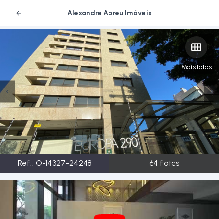
Alexandre Abreu Imóveis
Mais fotos
Ref.:
O-14327-24248
64
fotos