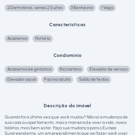
2 Dormitórios, sendo 2 Suítes
3 Banheiros
1 Vaga
Características
Academia
Portaria
Condomínio
Academia de ginástica
Bicicletário
Elevador de serviço
Elevador social
Piscina adulto
Salão de festas
Descrição do imóvel
Quando foi a última vez que você mudou? Não só a mudança de
sua casa ou apartamento, mas a maneira de viver a vida, novos
hábitos, mais bem estar. Faça sua mudança para o Europa
Surpreendente, um empreendimento que vai fazer você viver