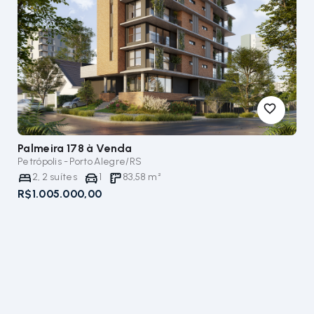
Palmeira 178
à Venda
Petrópolis - Porto Alegre/RS
2
,
2
suítes
1
83,58
m²
R$1.005.000,00