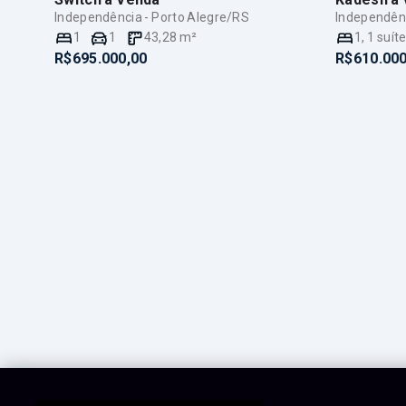
Independência - Porto Alegre/RS
Independênc
1
1
43,28
m²
1
,
1
suít
R$695.000,00
R$610.000