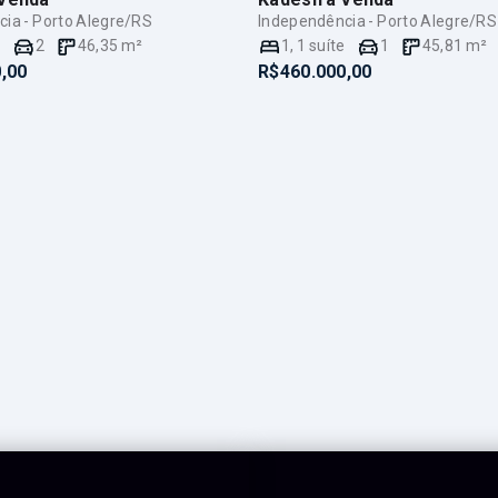
ia - Porto Alegre/RS
Independência - Porto Alegre/RS
e
2
46,35
m²
1
,
1
suíte
1
45,81
m²
,00
R$460.000,00