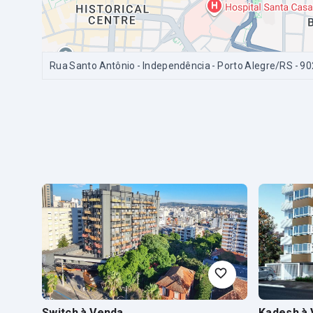
Rua Santo Antônio - Independência - Porto Alegre/RS
- 9
Switch
à Venda
Kadesh
à