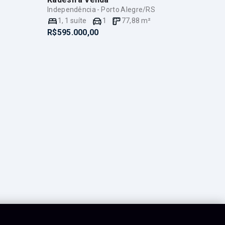
Independência - Porto Alegre/RS
1
,
1
suíte
1
77,88
m²
R$595.000,00