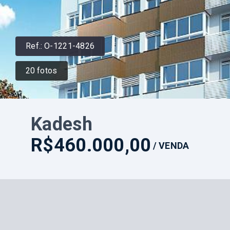
Ref.:
O-1221-4826
20
fotos
Kadesh
R$460.000,00
/
VENDA