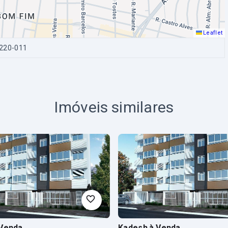
Leaflet
0220-011
Imóveis similares
 Venda
Kadesh
à Venda