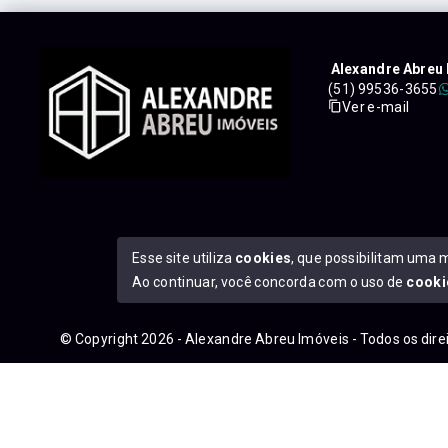
Alexandre Abreu 
(51) 99536-3655
Ver e-mail
Esse site utiliza
cookies
, que possibilitam uma 
Ao continuar, você concorda com o uso de
cooki
© Copyright 2026 - Alexandre Abreu Imóveis - Todos os dir
googleb1f9665be1e9e767.html
https://alexandreabreuimove