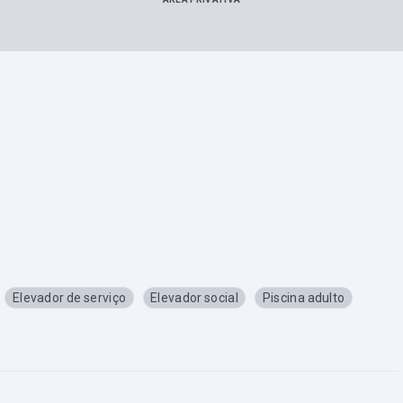
Elevador de serviço
Elevador social
Piscina adulto