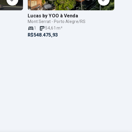
Lucas by YOO
à Venda
Mont Serrat - Porto Alegre/RS
1
54,61
m²
R$548.475,93