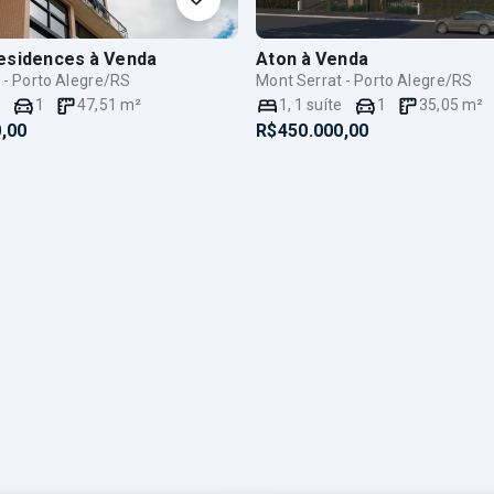
esidences
à Venda
Aton
à Venda
 - Porto Alegre/RS
Mont Serrat - Porto Alegre/RS
e
1
47,51
m²
1
,
1
suíte
1
35,05
m²
,00
R$450.000,00