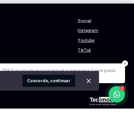
Social
Instagram
Youtube
TikTok
óvel conosco
Olá! Sua jornada ao novo imóvel começa aqui. Como posso
ajudar?
cidade
Concordo, continuar
1
SITE PARA IMOBILIARIA