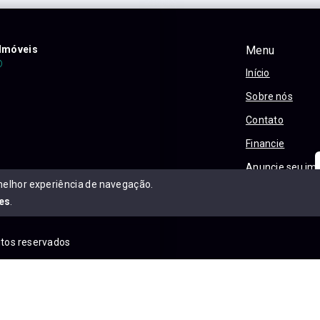
Imóveis
Menu
Início
Sobre nós
Contato
Financie
Anuncie seu im
melhor experiência de navegação.
Política e Priva
es
.
eitos reservados
is.com.br/sitemap.xml