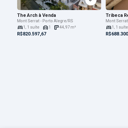
The Arch
à Venda
Tribeca R
Mont Serrat - Porto Alegre/RS
Mont Serrat
1
,
1
suíte
1
44,97
m²
1
,
1
suít
R$820.597,67
R$688.300