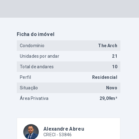
Ficha do imóvel
Condomínio
The Arch
Unidades por andar
21
Total de andares
10
Perfil
Residencial
Situação
Novo
Área Privativa
29,09m²
Alexandre Abreu
CRECI -
53846