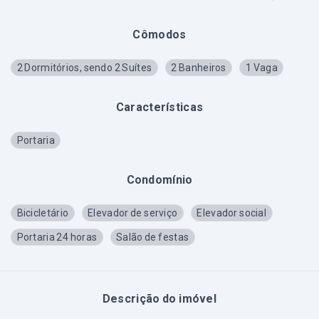
Cômodos
2 Dormitórios, sendo 2 Suítes
2 Banheiros
1 Vaga
Características
Portaria
Condomínio
Bicicletário
Elevador de serviço
Elevador social
Portaria 24 horas
Salão de festas
Descrição do imóvel