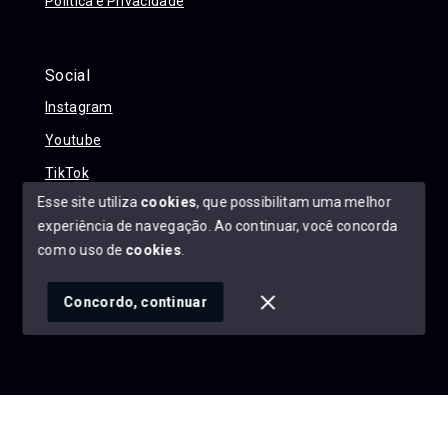
Política e Privacidade
Social
Instagram
Youtube
TikTok
Esse site utiliza
cookies
, que possibilitam uma melhor
experiência de navegação.
Ao continuar, você concorda
com o uso de
cookies
.
© Copyright 2026 - Alexandre Abreu Imóveis - Todos os
direitos reservados
Concordo, continuar
SITE PARA IMOBILIARIA
Início
Histórico
Favoritos