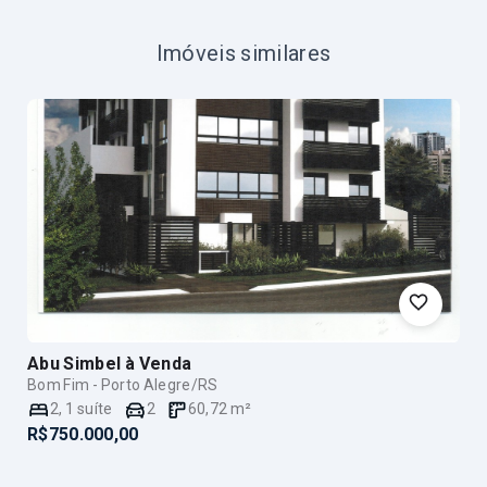
Imóveis similares
Abu Simbel
à Venda
Bom Fim - Porto Alegre/RS
2
,
1
suíte
2
60,72
m²
R$750.000,00